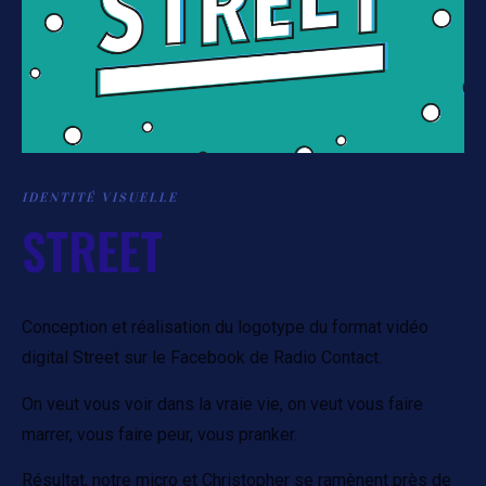
IDENTITÉ VISUELLE
STREET
Conception et réalisation du logotype du format vidéo
digital Street sur le Facebook de Radio Contact.
On veut vous voir dans la vraie vie, on veut vous faire
marrer, vous faire peur, vous pranker.
Résultat, notre micro et Christopher se ramènent près de